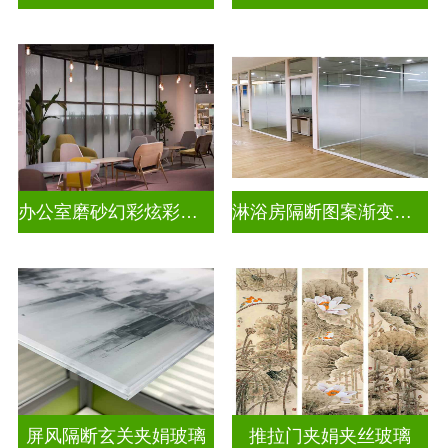
办公室磨砂幻彩炫彩渐变玻璃
淋浴房隔断图案渐变玻璃
屏风隔断玄关夹娟玻璃
推拉门夹娟夹丝玻璃