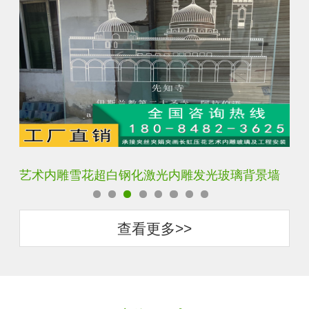
艺术内雕雪花超白钢化激光内雕发光玻璃背景墙
激
查看更多>>