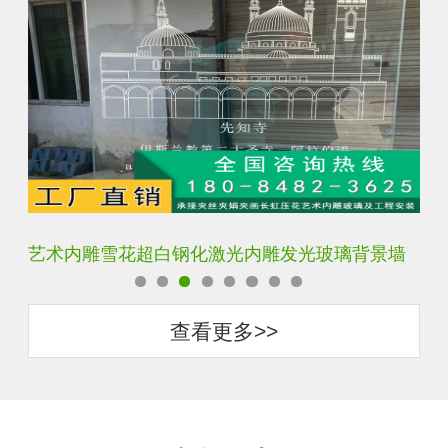
艺术内雕雪花超白钢化激光内雕发光玻璃背景墙
激
查看更多>>