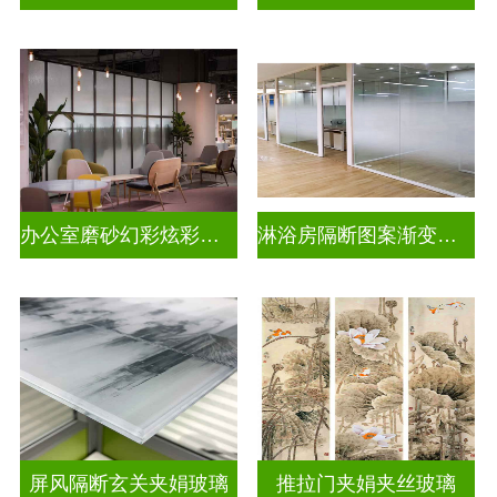
办公室磨砂幻彩炫彩渐变玻璃
淋浴房隔断图案渐变玻璃
屏风隔断玄关夹娟玻璃
推拉门夹娟夹丝玻璃