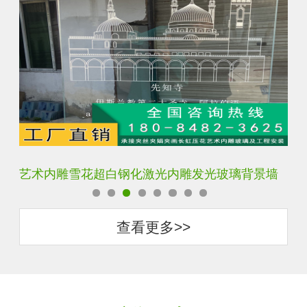
艺术内雕雪花超白钢化激光内雕发光玻璃背景墙
激
查看更多>>