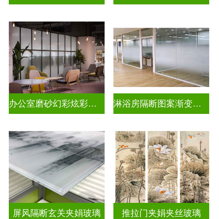
办公室磨砂幻彩炫彩渐变玻璃
淋浴房隔断图案渐变玻璃
屏风隔断玄关夹娟玻璃
推拉门夹娟夹丝玻璃