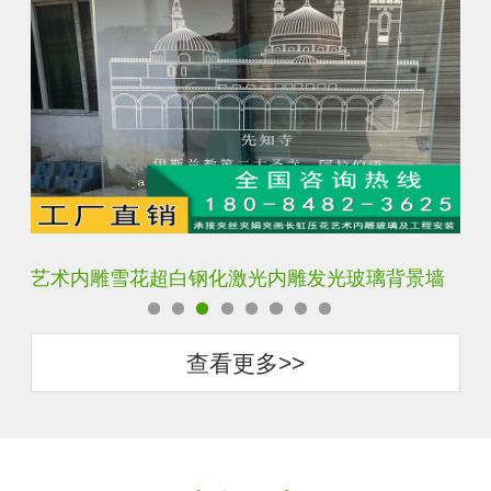
艺术内雕雪花超白钢化激光内雕发光玻璃背景墙
激
查看更多>>