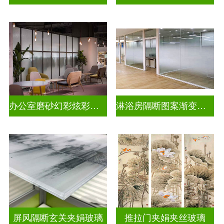
办公室磨砂幻彩炫彩渐变玻璃
淋浴房隔断图案渐变玻璃
屏风隔断玄关夹娟玻璃
推拉门夹娟夹丝玻璃