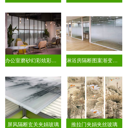
办公室磨砂幻彩炫彩渐变玻璃
淋浴房隔断图案渐变玻璃
屏风隔断玄关夹娟玻璃
推拉门夹娟夹丝玻璃