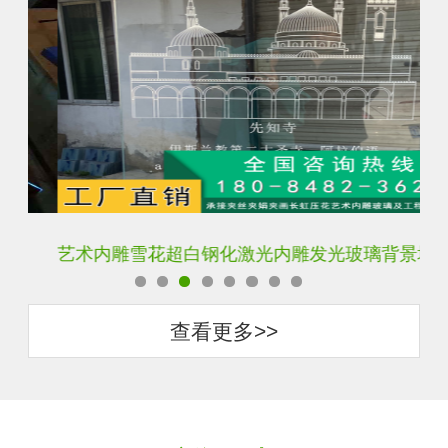
艺术内雕雪花超白钢化激光内雕发光玻璃背景墙
激
查看更多>>