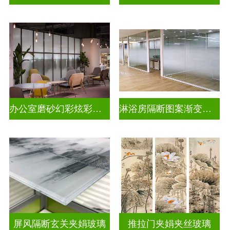
办公室磨砂幻彩炫彩渐变玻璃
淋浴房隔断图案渐变玻璃
屏风隔断玄关夹娟玻璃
推拉门夹娟夹丝玻璃