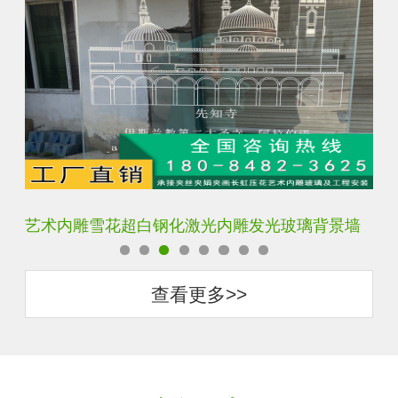
艺术内雕雪花超白钢化激光内雕发光玻璃背景墙
激
查看更多>>