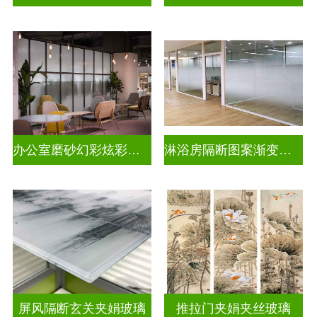
办公室磨砂幻彩炫彩渐变玻璃
淋浴房隔断图案渐变玻璃
屏风隔断玄关夹娟玻璃
推拉门夹娟夹丝玻璃