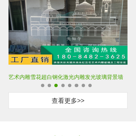
艺术内雕雪花超白钢化激光内雕发光玻璃背景墙
激
查看更多>>