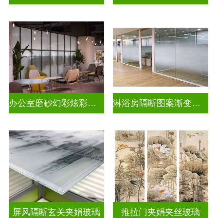
办公室磨砂幻彩炫彩渐变玻璃
淋浴房隔断图案渐变玻璃
屏风隔断玄关夹娟玻璃
推拉门夹娟夹丝玻璃