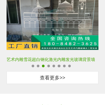
艺术内雕雪花超白钢化激光内雕发光玻璃背景墙
激
查看更多>>