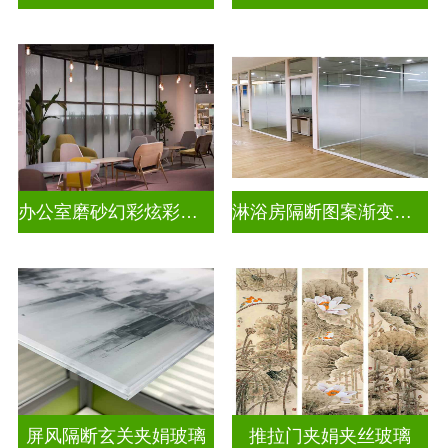
办公室磨砂幻彩炫彩渐变玻璃
淋浴房隔断图案渐变玻璃
屏风隔断玄关夹娟玻璃
推拉门夹娟夹丝玻璃