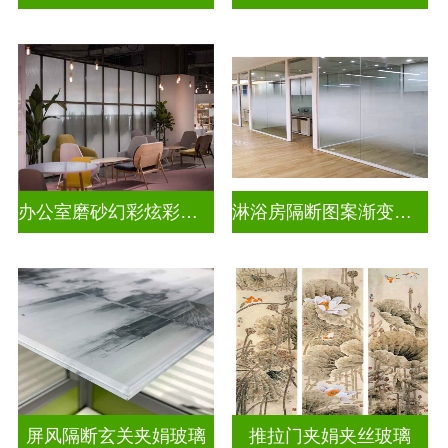
办公室磨砂幻彩炫彩渐变玻璃
淋浴房隔断图案渐变玻璃
屏风隔断玄关夹娟玻璃
推拉门夹娟夹丝玻璃