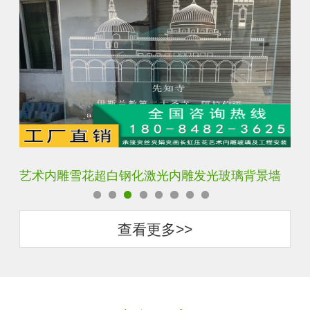
艺术内雕雪花超白钢化激光内雕发光玻璃背景墙
激
查看更多>>