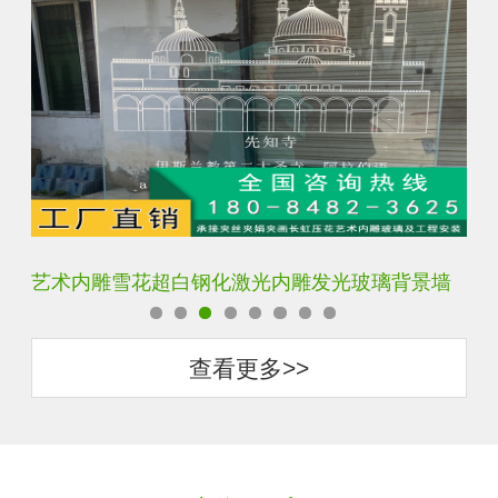
艺术内雕雪花超白钢化激光内雕发光玻璃背景墙
激
查看更多>>