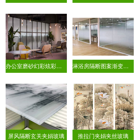
办公室磨砂幻彩炫彩渐变玻璃
淋浴房隔断图案渐变玻璃
屏风隔断玄关夹娟玻璃
推拉门夹娟夹丝玻璃