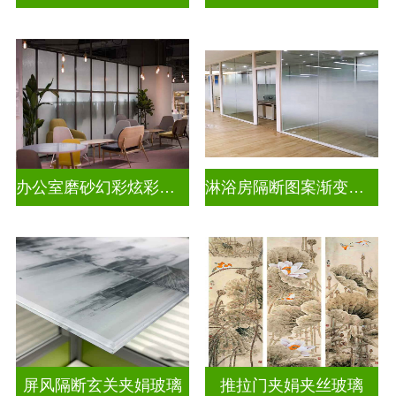
办公室磨砂幻彩炫彩渐变玻璃
淋浴房隔断图案渐变玻璃
屏风隔断玄关夹娟玻璃
推拉门夹娟夹丝玻璃