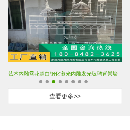
艺术内雕雪花超白钢化激光内雕发光玻璃背景墙
激
查看更多>>