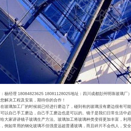
杨经理 18084823625 18081128025地址：四川成都彭州明
为您解决工程及安装，期待你的合作！
是在玻璃加工厂的时候就已经进行磨边了，碰到有的玻璃没有磨边很有可
不可以自己手工磨边，自己手工磨边也是可以的。镜子是我们日常生活中
厂给大家讲讲镜子玻璃生产方法。玻璃加工将玻璃种类变得更加丰富，利
璃，例如常用的钢化玻璃不但强度远超普通玻璃，而且碎片不会伤人，安