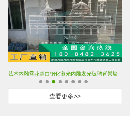
艺术内雕雪花超白钢化激光内雕发光玻璃背景墙
激
查看更多>>