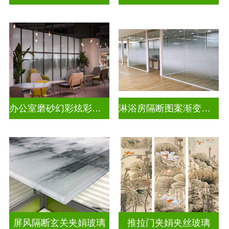
办公室磨砂幻彩炫彩渐变玻璃
淋浴房隔断图案渐变玻璃
屏风隔断玄关夹娟玻璃
推拉门夹娟夹丝玻璃