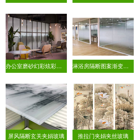
办公室磨砂幻彩炫彩渐变玻璃
淋浴房隔断图案渐变玻璃
屏风隔断玄关夹娟玻璃
推拉门夹娟夹丝玻璃