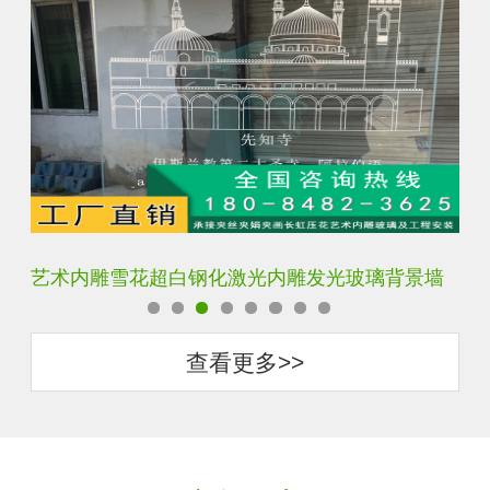
艺术内雕雪花超白钢化激光内雕发光玻璃背景墙
激
查看更多>>